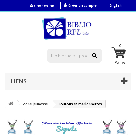
Connexion
Créer un compte
English
0
Panier
LIENS
Zone jeunesse
Toutous et marionnettes