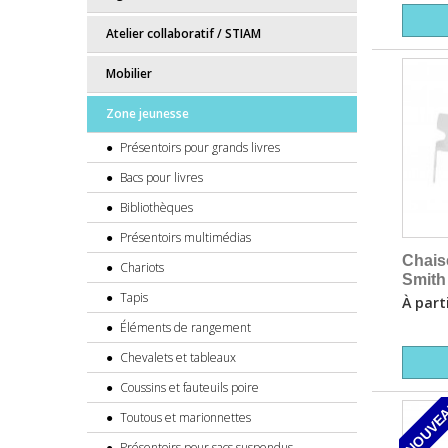
Atelier collaboratif / STIAM
Mobilier
Zone jeunesse
Présentoirs pour grands livres
Bacs pour livres
Bibliothèques
Présentoirs multimédias
Chais
Chariots
Smith
Tapis
À part
Éléments de rangement
Chevalets et tableaux
Coussins et fauteuils poire
NOUVE
Toutous et marionnettes
Présentoirs pour sacs suspendus