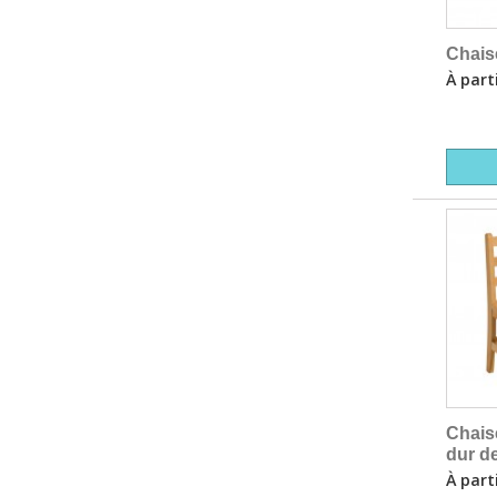
Chais
À part
Chais
dur d
À part