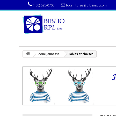
(450) 625-0700
fournitures@bibliorpl.com
Zone jeunesse
Tables et chaises