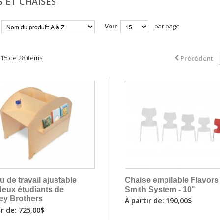
S ET CHAISES
Voir
par page
- 15 de 28 items.
Précédent
 de travail ajustable
Chaise empilable Flavors
deux étudiants de
Smith System - 10"
ey Brothers
À partir de: 190,00$
ir de: 725,00$