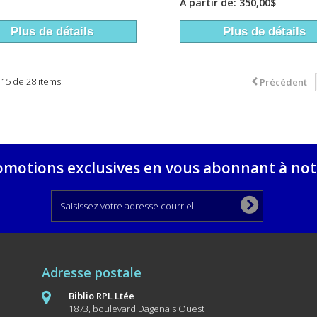
À partir de: 350,00$
Plus de détails
Plus de détails
- 15 de 28 items.
Précédent
omotions exclusives en vous abonnant à notr
Adresse postale
Biblio RPL Ltée
1873, boulevard Dagenais Ouest