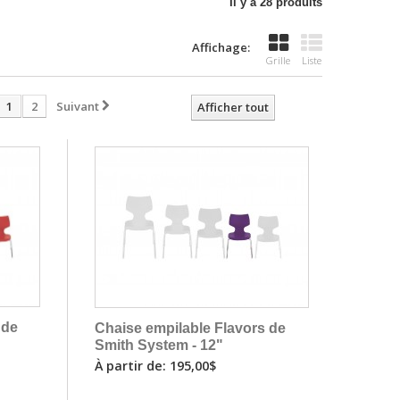
Il y a 28 produits
Affichage:
Grille
Liste
1
2
Suivant
Afficher tout
 de
Chaise empilable Flavors de
Smith System - 12"
À partir de: 195,00$