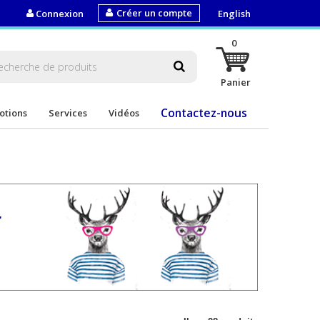
Créer un compte
Connexion
English
0
Panier
Contactez-nous
otions
Services
Vidéos