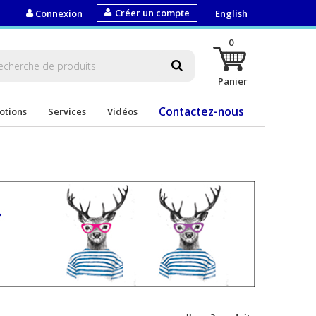
Créer un compte
Connexion
English
0
Panier
Contactez-nous
otions
Services
Vidéos