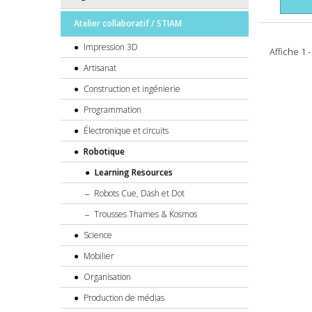
Atelier collaboratif / STIAM
Impression 3D
Affiche 1 -
Artisanat
Construction et ingénierie
Programmation
Électronique et circuits
Robotique
Learning Resources
Robots Cue, Dash et Dot
Trousses Thames & Kosmos
Science
Mobilier
Organisation
Production de médias