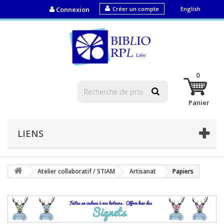
Connexion
Créer un compte
English
0
Panier
LIENS
Atelier collaboratif / STIAM
Artisanat
Papiers