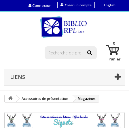
Connexion
Créer un compte
English
0
Panier
LIENS
Accessoires de présentation
Magazines