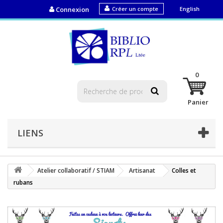
Connexion
Créer un compte
English
0
Panier
LIENS
Atelier collaboratif / STIAM
Artisanat
Colles et
rubans