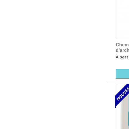
Chem
d'arc
À part
NOUVE