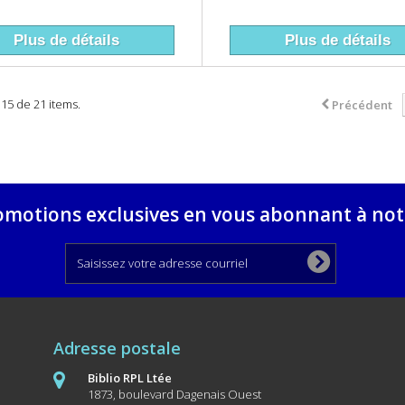
Plus de détails
Plus de détails
- 15 de 21 items.
Précédent
omotions exclusives en vous abonnant à notr
Adresse postale
Biblio RPL Ltée
1873, boulevard Dagenais Ouest