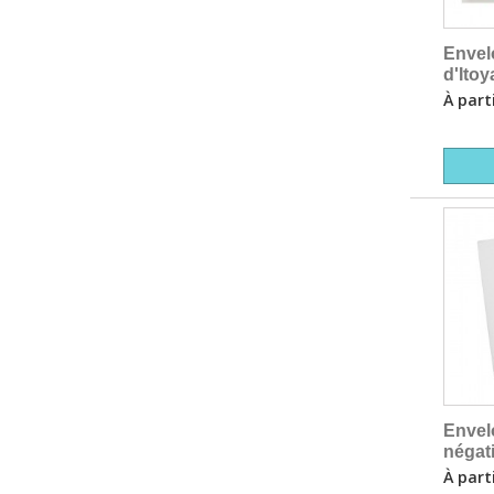
Envel
d'Itoy
À part
Envel
négat
À part