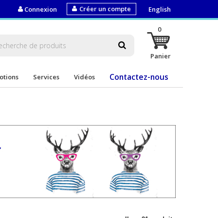
Créer un compte
Connexion
English
0
Panier
Contactez-nous
otions
Services
Vidéos