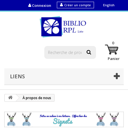
Connexion
Créer un compte
English
0
Panier
LIENS
À propos de nous