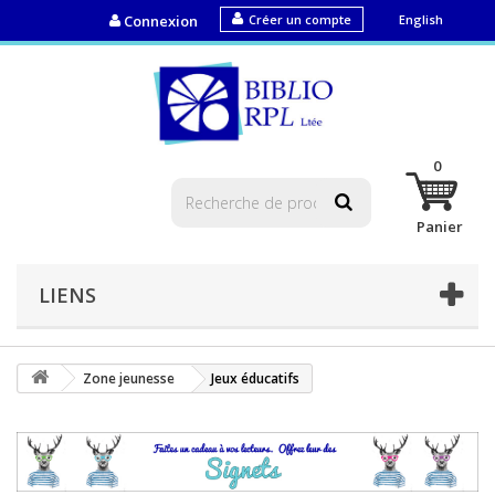
Connexion
Créer un compte
English
0
Panier
LIENS
Zone jeunesse
Jeux éducatifs