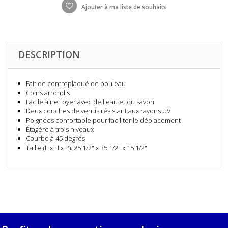
Ajouter à ma liste de souhaits
DESCRIPTION
Fait de contreplaqué de bouleau
Coins arrondis
Facile à nettoyer avec de l'eau et du savon
Deux couches de vernis résistant aux rayons UV
Poignées confortable pour faciliter le déplacement
Étagère à trois niveaux
Courbe à 45 degrés
Taille (L x H x P): 25 1/2" x 35 1/2" x 15 1/2"