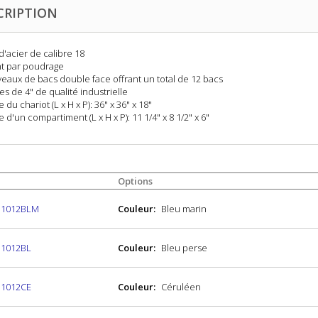
CRIPTION
 d'acier de calibre 18
nt par poudrage
veaux de bacs double face offrant un total de 12 bacs
s de 4" de qualité industrielle
le du chariot (L x H x P): 36" x 36" x 18"
le d'un compartiment (L x H x P): 11 1/4" x 8 1/2" x 6"
Options
H1012BLM
Couleur:
Bleu marin
H1012BL
Couleur:
Bleu perse
H1012CE
Couleur:
Céruléen