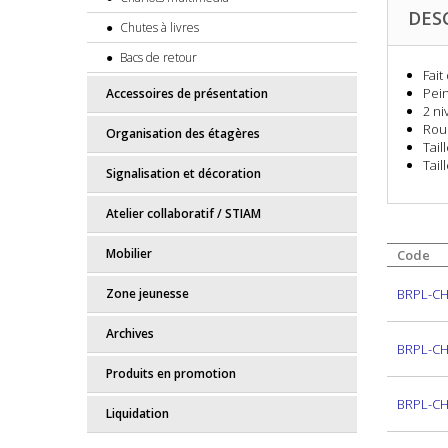
DES
Chutes à livres
Bacs de retour
Fait
Pei
Accessoires de présentation
2 ni
Roue
Organisation des étagères
Tail
Tail
Signalisation et décoration
Atelier collaboratif / STIAM
Mobilier
Code
Zone jeunesse
BRPL-C
Archives
BRPL-C
Produits en promotion
BRPL-C
Liquidation