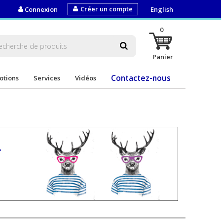
Créer un compte
Connexion
English
0
Panier
Contactez-nous
otions
Services
Vidéos