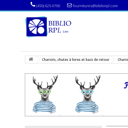
(450) 625-0700
fournitures@bibliorpl.com
Chariots, chutes à livres et bacs de retour
Chario